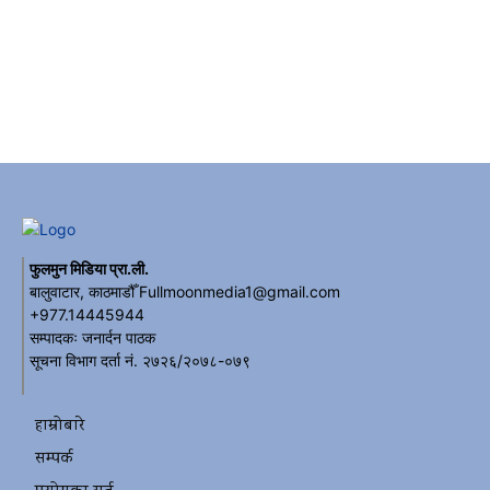
फुलमुन मिडिया प्रा.ली.
बालुवाटार, काठमाडौँ Fullmoonmedia1@gmail.com
+977.14445944
सम्पादकः जनार्दन पाठक
सूचना विभाग दर्ता नं. २७२६/२०७८-०७९
हाम्रोबारे
सम्पर्क