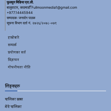
फुलमुन मिडिया प्रा.ली.
बालुवाटार, काठमाडौँ Fullmoonmedia1@gmail.com
+977.14445944
सम्पादकः जनार्दन पाठक
सूचना विभाग दर्ता नं. २७२६/२०७८-०७९
हाम्रोबारे
सम्पर्क
प्रयोगका सर्त
विज्ञापन
गोपनीयता नीति
लिङ्कहरू
पालिका खबर
2152
मेरो पालिका
2078