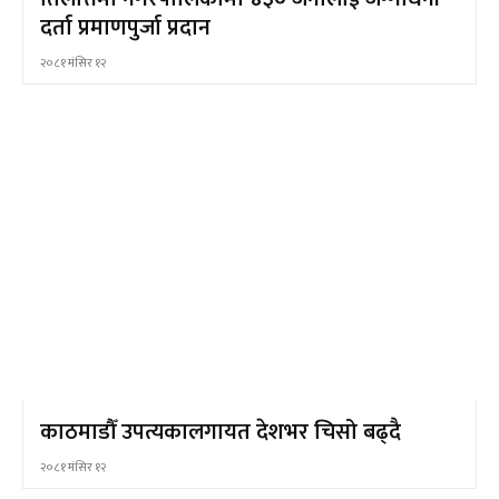
दर्ता प्रमाणपुर्जा प्रदान
२०८१ मंसिर १२
काठमाडौँ उपत्यकालगायत देशभर चिसो बढ्दै
२०८१ मंसिर १२