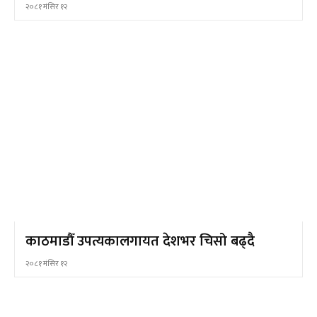
२०८१ मंसिर १२
काठमाडौँ उपत्यकालगायत देशभर चिसो बढ्दै
२०८१ मंसिर १२