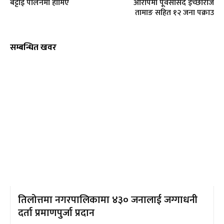
बट्टाई पालनमा होमिए
आरोपमा पूर्वसांसद इच्छाराज
तामाङ सहित १२ जना पक्राउ
सम्बन्धित खवर
तिलोत्तमा नगरपालिकामा ४३० जनालाई जग्गाधनी
दर्ता प्रमाणपुर्जा प्रदान