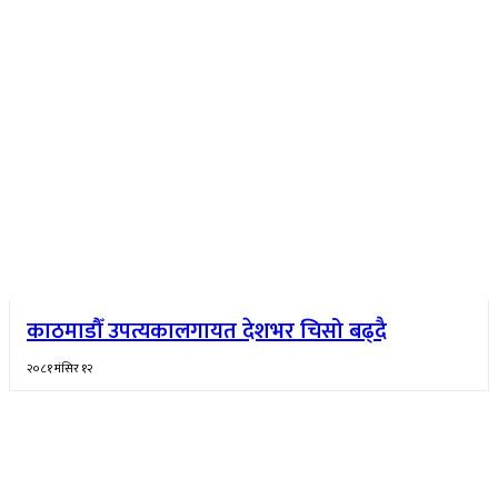
काठमाडौँ उपत्यकालगायत देशभर चिसो बढ्दै
२०८१ मंसिर १२