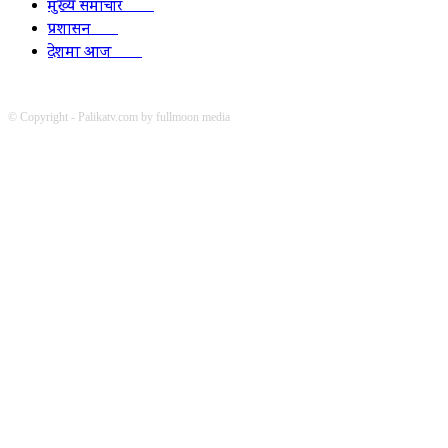
मुख्य समाचार
2010
प्रशासन
1341
देशमा आज
1278
© Copyright - Palikatv.com by fullmoon media
Developed by: websitepasal.com