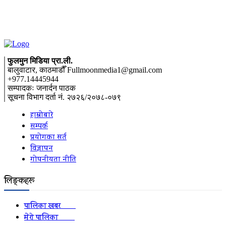
फुलमुन मिडिया प्रा.ली.
बालुवाटार, काठमाडौँ Fullmoonmedia1@gmail.com
+977.14445944
सम्पादकः जनार्दन पाठक
सूचना विभाग दर्ता नं. २७२६/२०७८-०७९
हाम्रोबारे
सम्पर्क
प्रयोगका सर्त
विज्ञापन
गोपनीयता नीति
लिङ्कहरू
पालिका खबर
2152
मेरो पालिका
2078