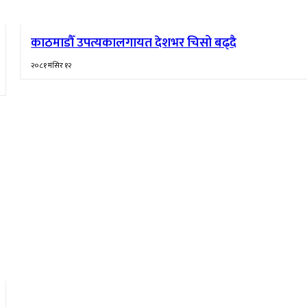
काठमाडौँ उपत्यकालगायत देशभर चिसो बढ्दै
२०८१ मंसिर १२