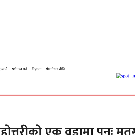
सम्पर्क
प्रयोगका सर्त
विज्ञापन
गोपनीयता नीति
बहस
कर्पोरेट
शिक्षा
पालिका टिभि
पालिका कृषि
पालिका
त्तरीको एक वडामा पुनः मतग