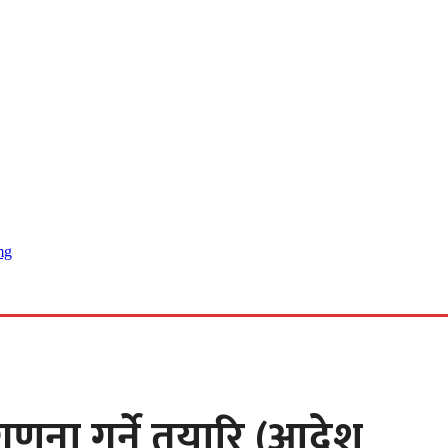
 खबर
णना गर्ने तयारि (आदेश