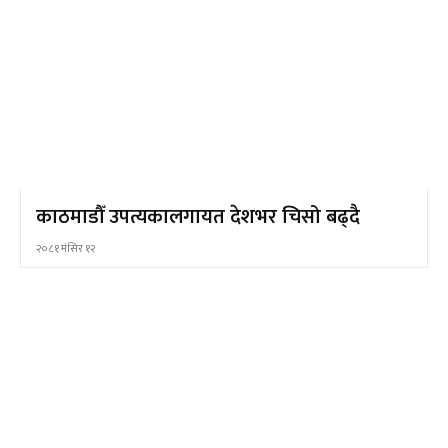
काठमाडौँ उपत्यकालगायत देशभर चिसो बढ्दै
२०८१ मंसिर १२