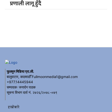
प्रणाली लागू हुँदै
फुलमुन मिडिया प्रा.ली.
बालुवाटार, काठमाडौँ Fullmoonmedia1@gmail.com
+977.14445944
सम्पादकः जनार्दन पाठक
सूचना विभाग दर्ता नं. २७२६/२०७८-०७९
हाम्रोबारे