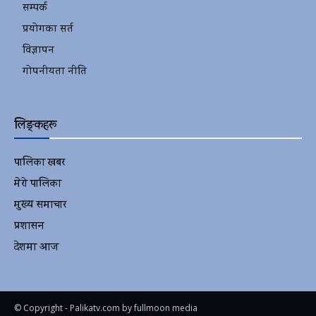
सम्पर्क
प्रयोगका सर्त
विज्ञापन
गोपनीयता नीति
लिङ्कहरू
पालिका खबर
2152
मेरो पालिका
2078
मुख्य समाचार
2010
प्रशासन
1341
देशमा आज
1278
© Copyright - Palikatv.com by fullmoon media