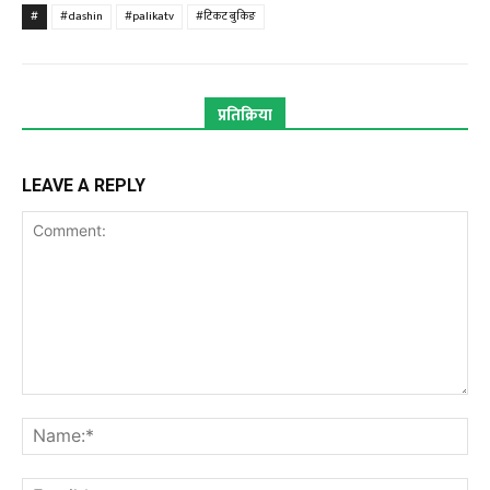
#
#dashin
#palikatv
#टिकट बुकिङ
प्रतिक्रिया
LEAVE A REPLY
Comment:
Na
Ema