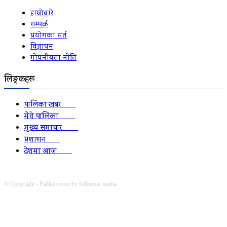
हाम्रोबारे
सम्पर्क
प्रयोगका सर्त
विज्ञापन
गोपनीयता नीति
लिङ्कहरू
पालिका खबर
2152
मेरो पालिका
2078
मुख्य समाचार
2010
प्रशासन
1341
देशमा आज
1278
© Copyright - Palikatv.com by fullmoon media
Developed by: websitepasal.com