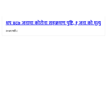
थप ४८७ जनामा कोरोना सङ्क्रमण पुष्टि, १ जना को मृत्यु
२०७९ भदौ ८