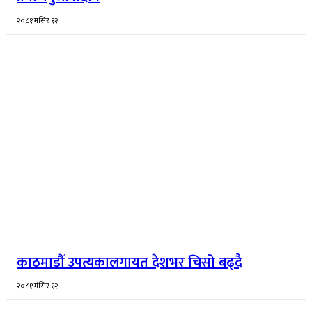
२०८१ मंसिर १२
काठमाडौँ उपत्यकालगायत देशभर चिसो बढ्दै
२०८१ मंसिर १२