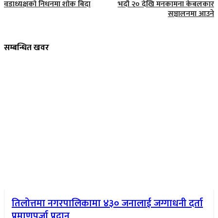
वडाध्यक्षको निधनमा शोक बिदा
भदौ २० देखि मनकामना केबलकार
सञ्चालनमा आउने
सम्बन्धित खवर
तिलोत्तमा नगरपालिकामा ४३० जनालाई जग्गाधनी दर्ता
प्रमाणपुर्जा प्रदान