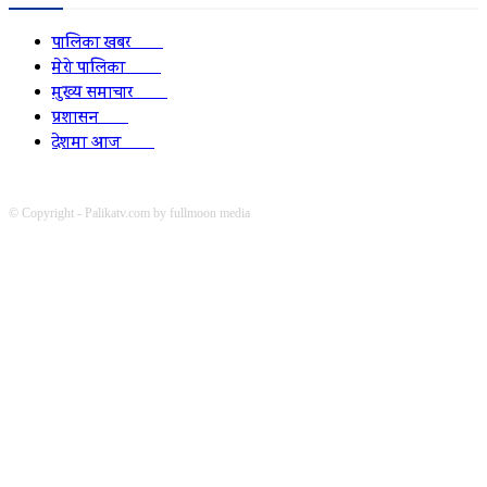
पालिका खबर
2152
मेरो पालिका
2078
मुख्य समाचार
2010
प्रशासन
1341
देशमा आज
1278
© Copyright - Palikatv.com by fullmoon media
Developed by: websitepasal.com