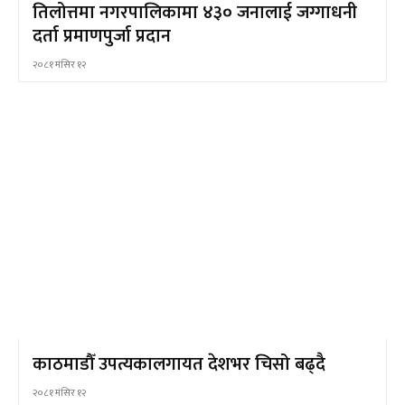
तिलोत्तमा नगरपालिकामा ४३० जनालाई जग्गाधनी
दर्ता प्रमाणपुर्जा प्रदान
२०८१ मंसिर १२
काठमाडौँ उपत्यकालगायत देशभर चिसो बढ्दै
२०८१ मंसिर १२