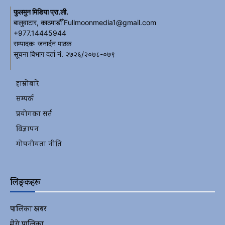
फुलमुन मिडिया प्रा.ली.
बालुवाटार, काठमाडौँ Fullmoonmedia1@gmail.com
+977.14445944
सम्पादकः जनार्दन पाठक
सूचना विभाग दर्ता नं. २७२६/२०७८-०७९
हाम्रोबारे
सम्पर्क
प्रयोगका सर्त
विज्ञापन
गोपनीयता नीति
लिङ्कहरू
पालिका खबर
2152
मेरो पालिका
2078