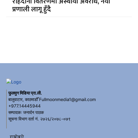
राहदानी वितरणमा अस्थायी अवरोध, नयाँ
प्रणाली लागू हुँदै
फुलमुन मिडिया प्रा.ली.
बालुवाटार, काठमाडौँ Fullmoonmedia1@gmail.com
+977.14445944
सम्पादकः जनार्दन पाठक
सूचना विभाग दर्ता नं. २७२६/२०७८-०७९
हाम्रोबारे