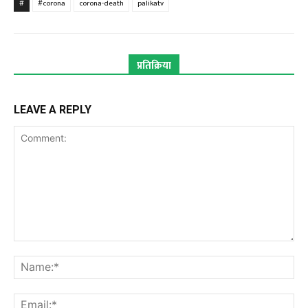
#
#corona
corona-death
palikatv
प्रतिक्रिया
LEAVE A REPLY
Comment:
Na
Ema