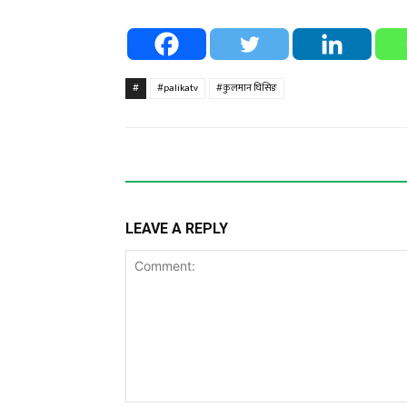
#
#palikatv
#कुलमान घिसिङ
LEAVE A REPLY