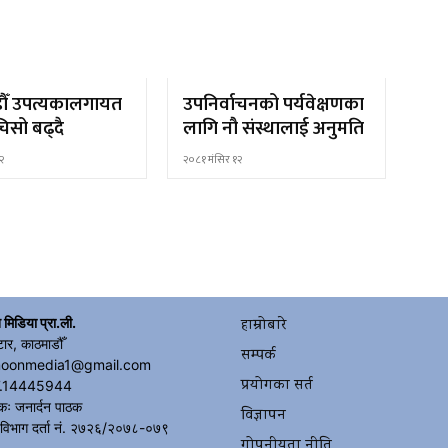
ौँ उपत्यकालगायत
उपनिर्वाचनको पर्यवेक्षणका
िसो बढ्दै
लागि नौ संस्थालाई अनुमति
२
२०८१ मंसिर १२
 मिडिया प्रा.ली.
हाम्रोबारे
टार, काठमाडौँ
सम्पर्क
moonmedia1@gmail.com
प्रयोगका सर्त
.14445944
कः जनार्दन पाठक
विज्ञापन
 विभाग दर्ता नं. २७२६/२०७८-०७९
गोपनीयता नीति