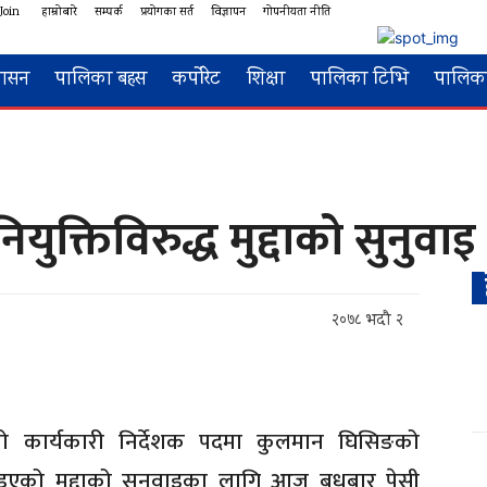
Join
हाम्रोबारे
सम्पर्क
प्रयोगका सर्त
विज्ञापन
गोपनीयता नीति
शासन
पालिका बहस
कर्पोरेट
शिक्षा
पालिका टिभि
पालिका
क्तिविरुद्ध मुद्दाको सुनुवाइ
२०७८ भदौ २
णको कार्यकारी निर्देशक पदमा कुलमान घिसिङको
 दिइएको मुद्दाको सुनवाइका लागि आज बुधबार पेसी