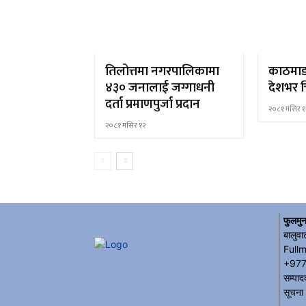
तिलोत्तमा नगरपालिकामा
काठमाड
४३० जनालाई जग्गाधनी
देशभर च
दर्ता प्रमाणपुर्जा प्रदान
२०८१ मंसिर १
२०८१ मंसिर १२
फुलमुन
बालुवा
Full
+977
सम्पाद
सूचना