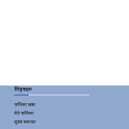
लिङ्कहरू
पालिका खबर
2152
मेरो पालिका
2078
मुख्य समाचार
2010