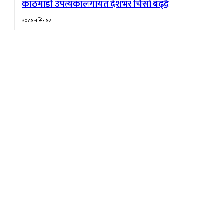
काठमाडौँ उपत्यकालगायत देशभर चिसो बढ्दै
२०८१ मंसिर १२