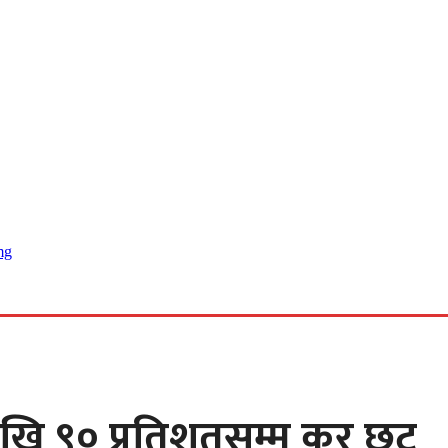
 खबर
ेखि ९० प्रतिशतसम्म कर छुट