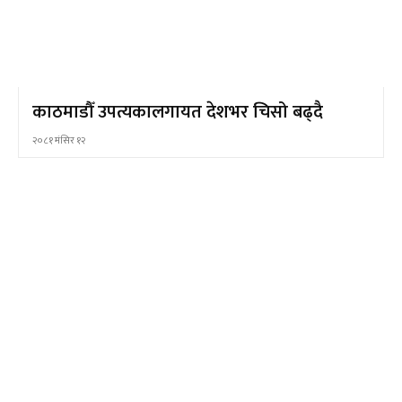
काठमाडौँ उपत्यकालगायत देशभर चिसो बढ्दै
२०८१ मंसिर १२