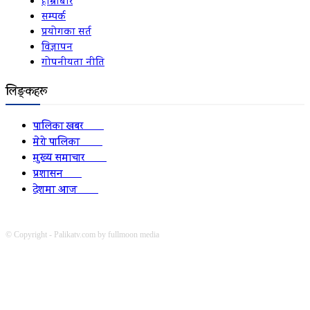
हाम्रोबारे
सम्पर्क
प्रयोगका सर्त
विज्ञापन
गोपनीयता नीति
लिङ्कहरू
पालिका खबर
2152
मेरो पालिका
2078
मुख्य समाचार
2010
प्रशासन
1341
देशमा आज
1278
© Copyright - Palikatv.com by fullmoon media
Developed by: websitepasal.com