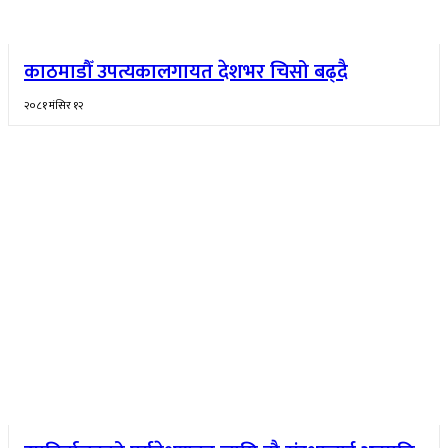
काठमाडौँ उपत्यकालगायत देशभर चिसो बढ्दै
२०८१ मंसिर १२