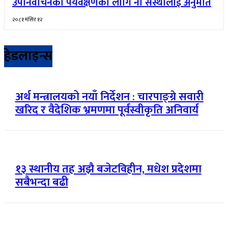
उपनिर्वाचनको पर्यवेक्षणका लागि नौ संस्थालाई अनुमति
२०८१ मंसिर १२
हेडलाइन्स
अर्थ मन्त्रालयको नयाँ निर्देशन : चारपाङ्ग्रे सवारी
खरिद र वैदेशिक भ्रमणमा पूर्वस्वीकृति अनिवार्य
१३ स्थानीय तह अझै बजेटविहीन, मधेश प्रदेशमा
सबैभन्दा बढी