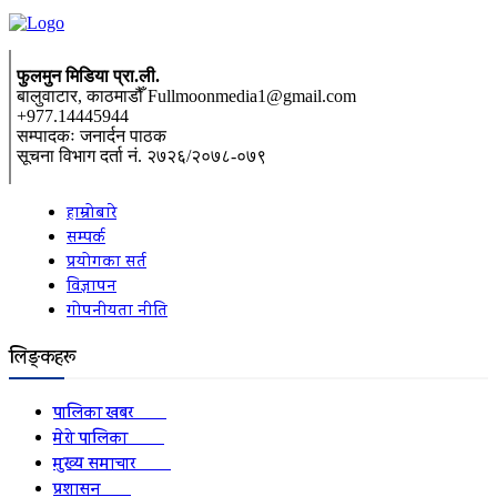
फुलमुन मिडिया प्रा.ली.
बालुवाटार, काठमाडौँ Fullmoonmedia1@gmail.com
+977.14445944
सम्पादकः जनार्दन पाठक
सूचना विभाग दर्ता नं. २७२६/२०७८-०७९
हाम्रोबारे
सम्पर्क
प्रयोगका सर्त
विज्ञापन
गोपनीयता नीति
लिङ्कहरू
पालिका खबर
2152
मेरो पालिका
2078
मुख्य समाचार
2010
प्रशासन
1341