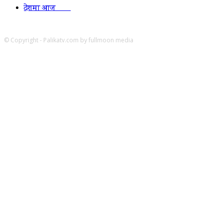
देशमा आज
1278
© Copyright - Palikatv.com by fullmoon media
Developed by: websitepasal.com