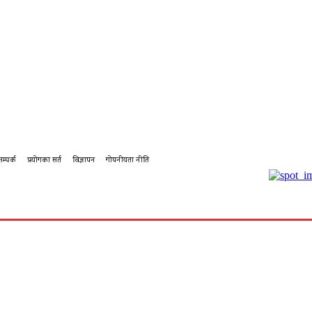
सम्पर्क
प्रयोगका सर्त
विज्ञापन
गोपनीयता नीति
बहस
कर्पोरेट
शिक्षा
पालिका टिभि
पालिका कृषि
पालिका